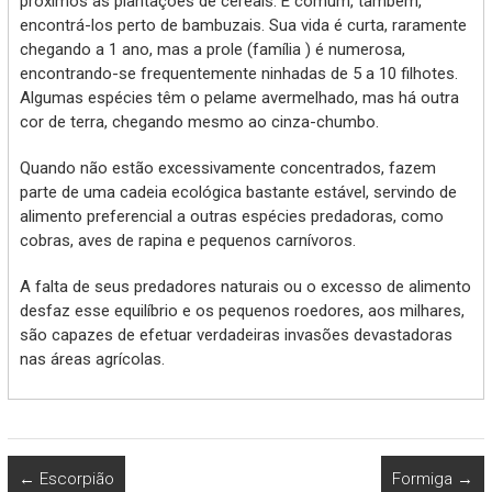
próximos às plantações de cereais. É comum, também,
encontrá-los perto de bambuzais. Sua vida é curta, raramente
chegando a 1 ano, mas a prole (família ) é numerosa,
encontrando-se frequentemente ninhadas de 5 a 10 filhotes.
Algumas espécies têm o pelame avermelhado, mas há outra
cor de terra, chegando mesmo ao cinza-chumbo.
Quando não estão excessivamente concentrados, fazem
parte de uma cadeia ecológica bastante estável, servindo de
alimento preferencial a outras espécies predadoras, como
cobras, aves de rapina e pequenos carnívoros.
A falta de seus predadores naturais ou o excesso de alimento
desfaz esse equilíbrio e os pequenos roedores, aos milhares,
são capazes de efetuar verdadeiras invasões devastadoras
nas áreas agrícolas.
←
Escorpião
Formiga
→