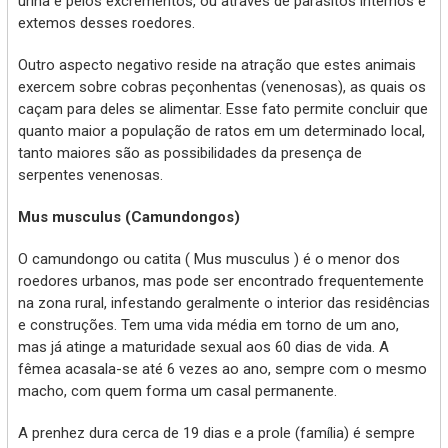
urina e pelos excrementos, ou através de parasitos internos e
extemos desses roedores.
Outro aspecto negativo reside na atração que estes animais
exercem sobre cobras peçonhentas (venenosas), as quais os
caçam para deles se alimentar. Esse fato permite concluir que
quanto maior a população de ratos em um determinado local,
tanto maiores são as possibilidades da presença de
serpentes venenosas.
Mus musculus (Camundongos)
O camundongo ou catita ( Mus musculus ) é o menor dos
roedores urbanos, mas pode ser encontrado frequentemente
na zona rural, infestando geralmente o interior das residências
e construções. Tem uma vida média em torno de um ano,
mas já atinge a maturidade sexual aos 60 dias de vida. A
fêmea acasala-se até 6 vezes ao ano, sempre com o mesmo
macho, com quem forma um casal permanente.
A prenhez dura cerca de 19 dias e a prole (família) é sempre