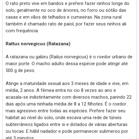
O rato preto vive em bandos e prefere fazer ninhos longe do
solo, geralmente no oco de árvores, no forro ou sótão das
casas e em vãos de telhados e cumeeiras. Na zona rural
também é chamado rato de paiol, por fazer seus ninhos ali
com frequência.
Rattus norvegicus (Ratazana)
A ratazana ou gabiru (Railus norvegicus) é o roedor urbano de
maior porte. O macho adulto dessa espécie pode atingir até
500 g de peso.
Atinge a maturidade sexual aos 3 meses de idade e vive, em
média, 2 anos. A fêmea entra no cio 8 vezes ao ano e
acasala-se indistintamente com diversos machos, parindo 22
dias após uma ninhada média de 8 a 12 filhotes. É o roedor
mais agressivo entre todas as espécies. Prefere fazer seu
habitat ao nível do solo, onde escava uma rede de túneis
subterrâneos ligados entre si e dotados de várias aberturas
ou tocas. E hábil nadador e pode permanecer submerso por
até 3 minutos.